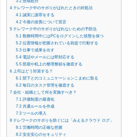
3.2
懲戒処分
4
テレワーク中のサボりがばれたときの対処法
4.1
誠実に謝罪をする
4.2
今後の改善について宣言
5
テレワーク中のサボりがばれないための予防法
5.1
勤務時間中にはPCをログインした状態を保つ
5.2
位置情報が把握されている前提で行動する
5.3
仕事で成果を出す
5.4
電話やメールには即対応する
5.5
部屋や机上の整理整頓を徹底する
6
上司はどう対策する？
6.1
部下とのコミュニケーションこまめに取る
6.2
毎日のタスク管理を徹底する
7
会社・組織として何を実施すべき？
7.1
評価制度の最適化
7.2
共通ルールを作成
7.3
ツールの導入
8
テレワークのサボりを防ぐには「みえるクラウド ログ」
8.1
労働時間の正確な把握
8.2
安全安心のセキュリティ