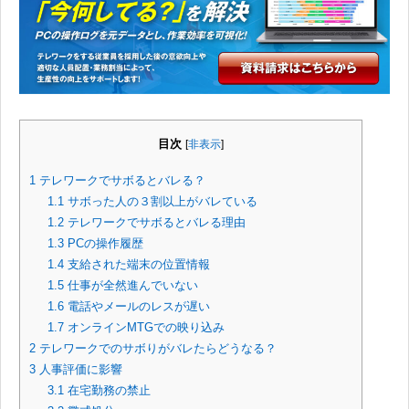
目次
[
非表示
]
1
テレワークでサボるとバレる？
1.1
サボった人の３割以上がバレている
1.2
テレワークでサボるとバレる理由
1.3
PCの操作履歴
1.4
支給された端末の位置情報
1.5
仕事が全然進んでいない
1.6
電話やメールのレスが遅い
1.7
オンラインMTGでの映り込み
2
テレワークでのサボりがバレたらどうなる？
3
人事評価に影響
3.1
在宅勤務の禁止