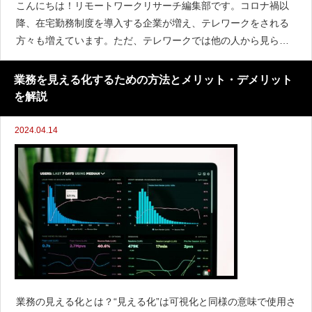
こんにちは！リモートワークリサーチ編集部です。コロナ禍以
降、在宅勤務制度を導入する企業が増え、テレワークをされる
方々も増えています。ただ、テレワークでは他の人から見られ
ることがないため、ついついサボってしまうというご経験があ
る方もいらっしゃるのではないでしょうか？そこで、今回は
業務を見える化するための方法とメリット・デメリット
「テレワークで
を解説
2024.04.14
業務の見える化とは？“見える化”は可視化と同様の意味で使用さ