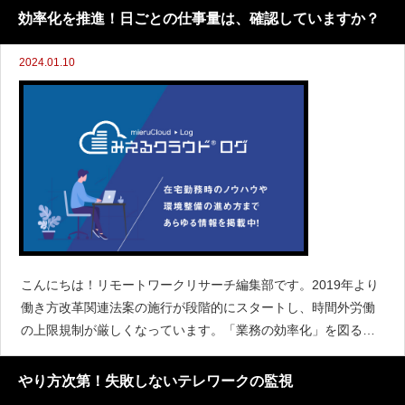
裏切るかのように、勤務時間をごまかす人も一定数いるのもた
効率化を推進！日ごとの仕事量は、確認していますか？
しかです。本
2024.01.10
こんにちは！リモートワークリサーチ編集部です。2019年より
働き方改革関連法案の施行が段階的にスタートし、時間外労働
の上限規制が厳しくなっています。「業務の効率化」を図るこ
とは必須であり、さらに「業績アップ」も実現させなくてはい
けません。「徹底的に無駄を省こう！」と意気込んでいる経営
やり方次第！失敗しないテレワークの監視