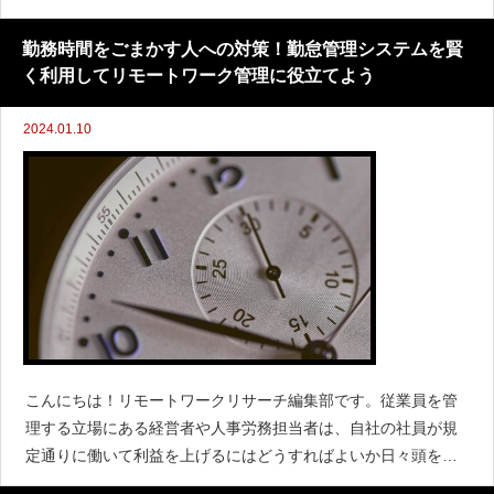
就職や転職をしたりして、初めてリモートワークを経験したと
いう方もいらっしゃると思います。慣れた空間で業務に専念で
勤務時間をごまかす人への対策！勤怠管理システムを賢
きるリモー
く利用してリモートワーク管理に役立てよう
2024.01.10
こんにちは！リモートワークリサーチ編集部です。従業員を管
理する立場にある経営者や人事労務担当者は、自社の社員が規
定通りに働いて利益を上げるにはどうすればよいか日々頭を抱
えていることと思います。ところが、こうした気持ちと行動を