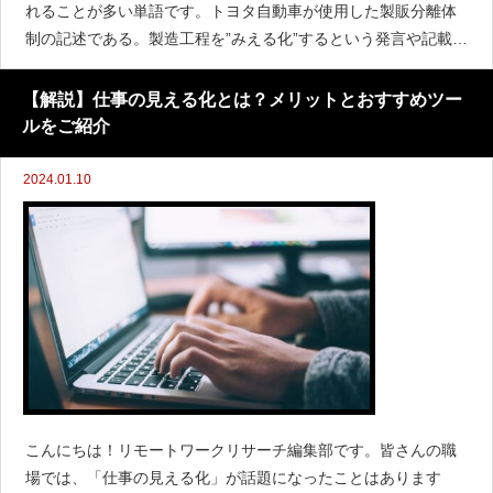
れることが多い単語です。トヨタ自動車が使用した製販分離体
制の記述である。製造工程を”みえる化”するという発言や記載が
初めて使用されたケースである。現在では様々な産業で使用さ
れております。見える化はズバリ！誰がいつ、どのような仕事
【解説】仕事の見える化とは？メリットとおすすめツー
ルをご紹介
2024.01.10
こんにちは！リモートワークリサーチ編集部です。皆さんの職
場では、「仕事の見える化」が話題になったことはあります