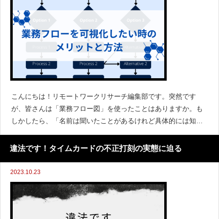
こんにちは！リモートワークリサーチ編集部です。突然です
が、皆さんは「業務フロー図」を使ったことはありますか。も
しかしたら、「名前は聞いたことがあるけれど具体的には知ら
ない」という方も多いのではないでしょうか。本記事では、業
務フロー可視化について解説します。業務フロー可視化を実施
違法です！タイムカードの不正打刻の実態に迫る
するメリット、
2023.10.23