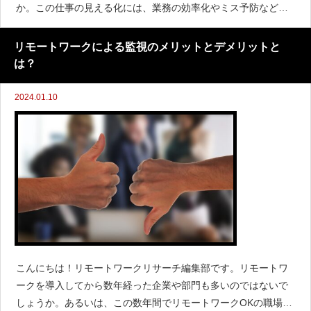
か。この仕事の見える化には、業務の効率化やミス予防などメ
リットがたくさんありますので、「仕事の見える化？聞いたこ
とがない」「知っているけれど、やっていない」というようで
リモートワークによる監視のメリットとデメリットと
あれば、ぜひと
は？
2024.01.10
こんにちは！リモートワークリサーチ編集部です。リモートワ
ークを導入してから数年経った企業や部門も多いのではないで
しょうか。あるいは、この数年間でリモートワークOKの職場に