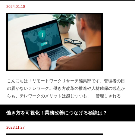
2024.01.10
こんにちは！リモートワークリサーチ編集部です。管理者の目
の届かないテレワーク。働き方改革の推進や人材確保の観点か
らも、テレワークのメリットは感じつつも、「管理しきれるだ
ろうか？」と心配な声も聞こえてきます。実際にテレワークを
導入している企業でも、「サボっているような気がする」と疑
働き方を可視化！業務改善につなげる秘訣は？
心暗鬼になっ
2023.11.27